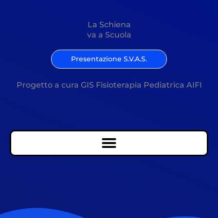
La Schiena
va a Scuola
Presentazione S.V.A.S.
Progetto a cura GIS Fisioterapia Pediatrica AIFI